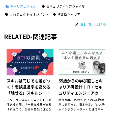
キャリアとスキル
セキュリティ×アジャイル
プロジェクトマネジメント
横断型キャリア
葉比流 はぴる
RELATED-関連記事
スキルは同じでも差がつ
55歳からの学び直しとキ
く！商談通過率を高める
ャリア再設計｜IT・セキ
「魅せる」スキルシート
ュリティエンジニアの自
の鉄則
己紹介
フリーランスエンジニアとして案
現在55歳。 私のキャリアは30数年
件を探す際、「十分な経験がある
前に遡ります。日本のSIer（システ
はずなのに、なぜか商談に進めな
ムインテグレーター）と通信キャ