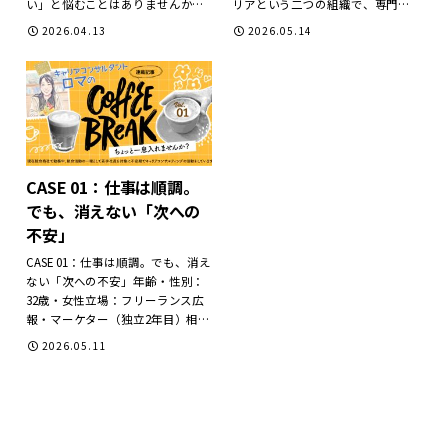
い」と悩むことはありませんか？
リアという二つの組織で、専門技
実は、SES（システムエンジニアリ
術者として歩んできました。キャ
2026.04.13
2026.05.14
ングサービス）の現場において、
リア初期の約20年間は、社会イン
案件獲得の成否を分ける最大の要
フラを支えるネットワークエンジ
因は「スキルシートの書き方...
ニアとして、現場...
CASE 01：仕事は順調。
でも、消えない「次への
不安」
CASE 01：仕事は順調。でも、消え
ない「次への不安」年齢・性別：
32歳・女性立場：フリーランス広
報・マーケター（独立2年目）相談
内容：独立して仕事は途切れず、
2026.05.11
収入も会社員時代を超えました。
でも、目の前の案件をこなすだけ
で精一杯。常に『次...